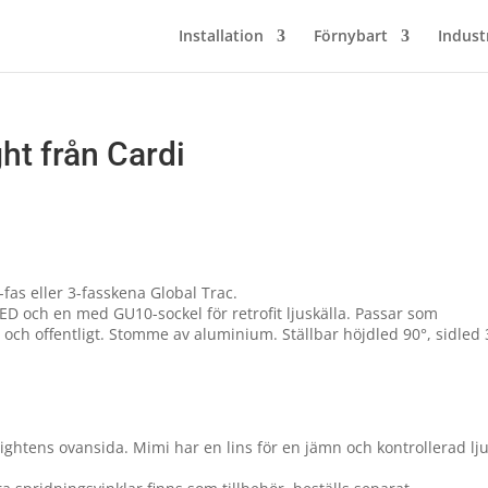
Installation
Förnybart
Indust
ht från Cardi
fas eller 3-fasskena Global Trac.
LED och en med GU10-sockel för retrofit ljuskälla. Passar som
t och offentligt. Stomme av aluminium. Ställbar höjdled 90°, sidled 
tlightens ovansida. Mimi har en lins för en jämn och kontrollerad lj