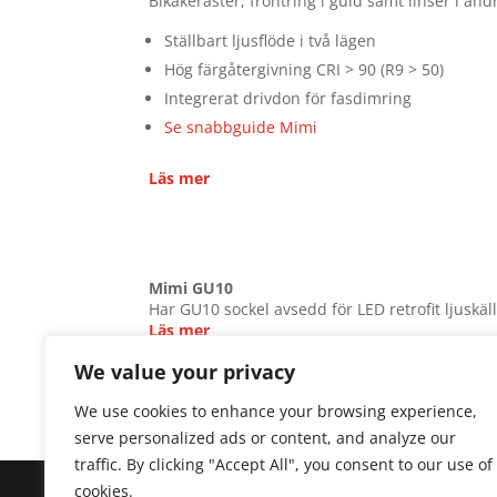
Bikakeraster, frontring i guld samt linser i and
Ställbart ljusflöde i två lägen
Hög färgåtergivning CRI > 90 (R9 > 50)
Integrerat drivdon för fasdimring
Se snabbguide Mimi
Läs mer
Mimi GU10
Har GU10 sockel avsedd för LED retrofit ljuskäll
Läs mer
We value your privacy
We use cookies to enhance your browsing experience,
serve personalized ads or content, and analyze our
traffic. By clicking "Accept All", you consent to our use of
Copyright © 2025 Sonepar Sverige. All Rights 
cookies.