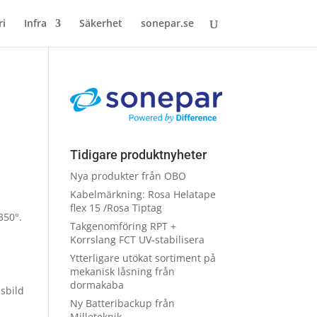
ri
Infra
Säkerhet
sonepar.se
Tidigare produktnyheter
Nya produkter från OBO
Kabelmärkning: Rosa Helatape
flex 15 /Rosa Tiptag
350°.
Takgenomföring RPT +
Korrslang FCT UV-stabilisera
Ytterligare utökat sortiment på
mekanisk låsning från
dormakaba
usbild
Ny Batteribackup från
Milleteknik