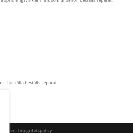
ra spridningsvinklar finns som tillbehör, beställs separat.
or. Ljuskälla beställs separat.
Reserved.
Integritetspolicy