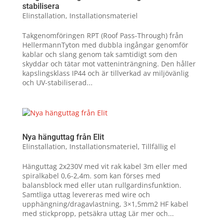
stabilisera
Elinstallation
,
Installationsmateriel
Takgenomföringen RPT (Roof Pass-Through) från
HellermannTyton med dubbla ingångar genomför
kablar och slang genom tak samtidigt som den
skyddar och tätar mot vatteninträngning. Den håller
kapslingsklass IP44 och är tillverkad av miljövänlig
och UV-stabiliserad...
Nya hänguttag från Elit
Elinstallation
,
Installationsmateriel
,
Tillfällig el
Hänguttag 2x230V med vit rak kabel 3m eller med
spiralkabel 0,6-2,4m. som kan förses med
balansblock med eller utan rullgardinsfunktion.
Samtliga uttag levereras med wire och
upphängning/dragavlastning, 3×1,5mm2 HF kabel
med stickpropp, petsäkra uttag Lär mer och...