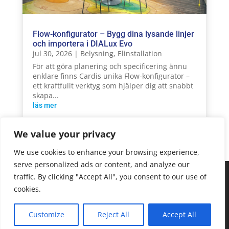
Flow-konfigurator – Bygg dina lysande linjer
och importera i DIALux Evo
jul 30, 2026
|
Belysning
,
Elinstallation
För att göra planering och specificering ännu
enklare finns Cardis unika Flow-konfigurator –
ett kraftfullt verktyg som hjälper dig att snabbt
skapa...
läs mer
We value your privacy
« Äldre inlägg
We use cookies to enhance your browsing experience,
serve personalized ads or content, and analyze our
We are using cookies to give you the best experience on our
traffic. By clicking "Accept All", you consent to our use of
website.
cookies.
You can find out more about which cookies we are using or
switch them off in
settings
.
Copyright © 2025 Sonepar Sverige. All Rights
Customize
Reject All
Accept All
Accept
Reserved.
Integritetspolicy