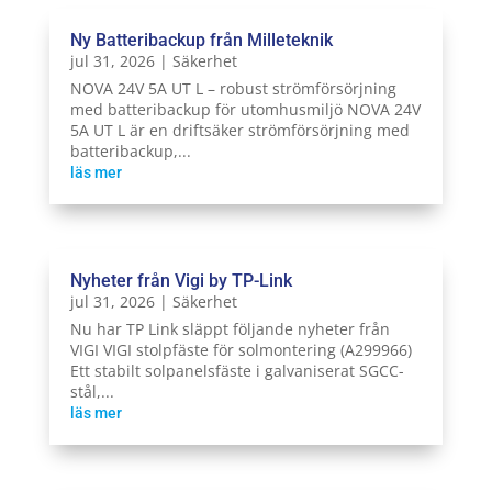
Ny Batteribackup från Milleteknik
jul 31, 2026
|
Säkerhet
NOVA 24V 5A UT L – robust strömförsörjning
med batteribackup för utomhusmiljö NOVA 24V
5A UT L är en driftsäker strömförsörjning med
batteribackup,...
läs mer
Nyheter från Vigi by TP-Link
jul 31, 2026
|
Säkerhet
Nu har TP Link släppt följande nyheter från
VIGI VIGI stolpfäste för solmontering (A299966)
Ett stabilt solpanelsfäste i galvaniserat SGCC-
stål,...
läs mer