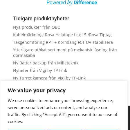
Tidigare produktnyheter
Nya produkter från OBO
Kabelmärkning: Rosa Helatape flex 15 /Rosa Tiptag
Takgenomföring RPT + Korrslang FCT UV-stabilisera
Ytterligare utökat sortiment på mekanisk låsning från
dormakaba
Ny Batteribackup från Milleteknik
Nyheter från Vigi by TP-Link
Ny Turret kamera från Vigi by TP-Link
NY NVR från Vigi by TP-Link
We value your privacy
Kortläsarkampanj Acre Intrusion
We use cookies to enhance your browsing experience,
Nya Bullet kameror från Vigi by TP-Link
serve personalized ads or content, and analyze our
We are using cookies to give you the best experience on our
traffic. By clicking "Accept All", you consent to our use of
website.
cookies.
You can find out more about which cookies we are using or
switch them off in
settings
.