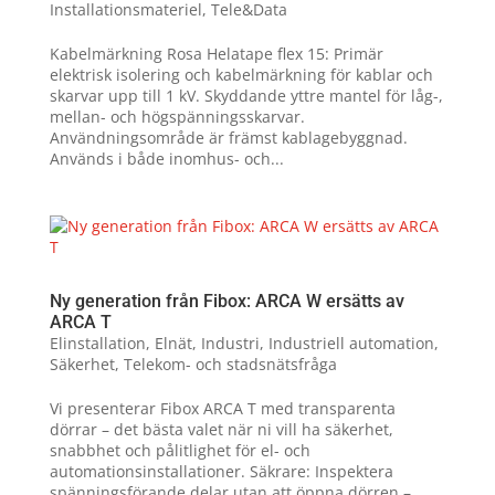
Installationsmateriel
,
Tele&Data
Kabelmärkning Rosa Helatape flex 15: Primär
elektrisk isolering och kabelmärkning för kablar och
skarvar upp till 1 kV. Skyddande yttre mantel för låg-,
mellan- och högspänningsskarvar.
Användningsområde är främst kablagebyggnad.
Används i både inomhus- och...
Ny generation från Fibox: ARCA W ersätts av
ARCA T
Elinstallation
,
Elnät
,
Industri
,
Industriell automation
,
Säkerhet
,
Telekom- och stadsnätsfråga
Vi presenterar Fibox ARCA T med transparenta
dörrar – det bästa valet när ni vill ha säkerhet,
snabbhet och pålitlighet för el- och
automationsinstallationer. Säkrare: Inspektera
spänningsförande delar utan att öppna dörren –