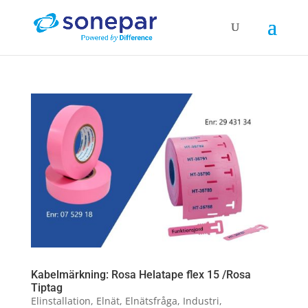
Kabelmärkning: Rosa Helatape flex 15 /Rosa
Tiptag
Elinstallation
,
Elnät
,
Elnätsfråga
,
Industri
,