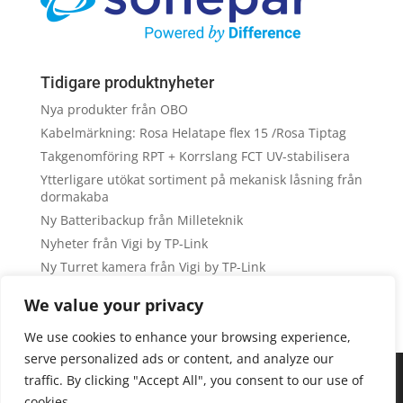
Tidigare produktnyheter
Nya produkter från OBO
Kabelmärkning: Rosa Helatape flex 15 /Rosa Tiptag
Takgenomföring RPT + Korrslang FCT UV-stabilisera
Ytterligare utökat sortiment på mekanisk låsning från
dormakaba
Ny Batteribackup från Milleteknik
Nyheter från Vigi by TP-Link
Ny Turret kamera från Vigi by TP-Link
NY NVR från Vigi by TP-Link
We value your privacy
Kortläsarkampanj Acre Intrusion
Nya Bullet kameror från Vigi by TP-Link
We use cookies to enhance your browsing experience,
serve personalized ads or content, and analyze our
We are using cookies to give you the best experience on our
traffic. By clicking "Accept All", you consent to our use of
website.
cookies.