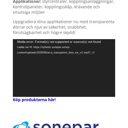
Applikationer:
styrcentraler, kopplingsanläggningar,
kontrollpaneler, kopplingsskåp, krävande och
smutsiga miljöer
Uppgradera dina applikationer nu med transparenta
dörrar och njut av säkerhet, snabbhet,
förutsägbarhet och högre skydd!
Videospelare
Media error: Format(s) not supported or source(s) not found
Ladda ner fil: https://nyheter.sonepar.se/wp-
content/uploads/2026/06/arca_transparent_door_sw_v1.mp4?_=1
Köp produkterna här!